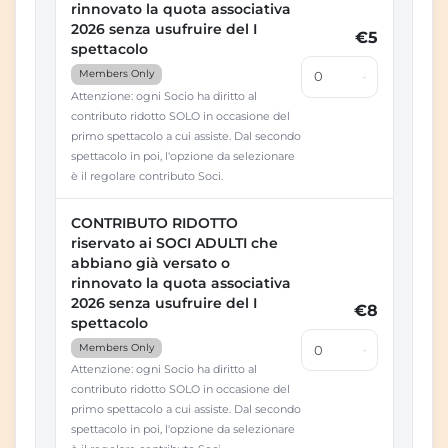
rinnovato la quota associativa
2026 senza usufruire del I
€5
spettacolo
Members Only
Attenzione: ogni Socio ha diritto al
contributo ridotto SOLO in occasione del
primo spettacolo a cui assiste. Dal secondo
spettacolo in poi, l'opzione da selezionare
è il regolare contributo Soci.
CONTRIBUTO RIDOTTO
riservato ai SOCI ADULTI che
abbiano già versato o
rinnovato la quota associativa
2026 senza usufruire del I
€8
spettacolo
Members Only
Attenzione: ogni Socio ha diritto al
contributo ridotto SOLO in occasione del
primo spettacolo a cui assiste. Dal secondo
spettacolo in poi, l'opzione da selezionare