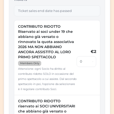
Ticket sales end date has passed
CONTRIBUTO RIDOTTO
Riservato ai soci under 19 che
abbiano già versato o
rinnovato la quota associativa
2026 MA NON ABBIANO
€2
ANCORA ASSISTITO AL LORO
PRIMO SPETTACOLO
Members Only
Attenzione: ogni Socio ha diritto al
contributo ridotto SOLO in occasione del
primo spettacolo a cui assiste. Dal secondo
spettacolo in poi, l'opzione da selezionare
è il regolare contributo Soci.
CONTRIBUTO RIDOTTO
riservato ai SOCI UNIVERSITARI
che abbiano già versato o