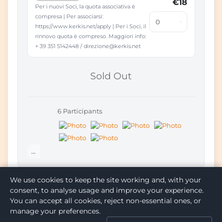
€18
Per i nuovi Soci, la quota associativa è
compresa | Per associarsi:
https://www.kerkis.net/apply | Per i Soci, il
rinnovo quota è compreso. Maggiori info:
+ 39 351 5142448 / direzione@kerkis.net
Sold Out
6 Participants
...
We use cookies to keep the site working and, with your
consent, to analyse usage and improve your experience.
You can accept all cookies, reject non-essential ones, or
manage your preferences.