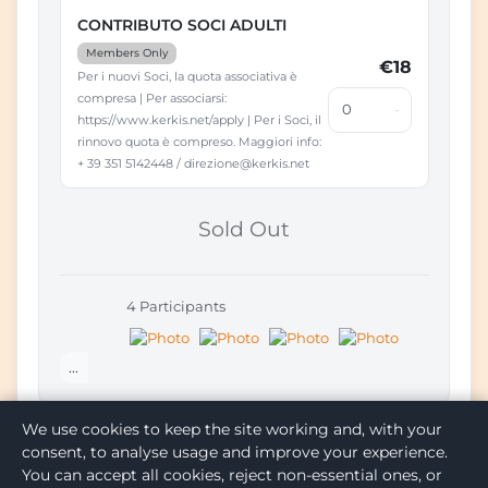
CONTRIBUTO SOCI ADULTI
Members Only
€18
Per i nuovi Soci, la quota associativa è
compresa | Per associarsi:
https://www.kerkis.net/apply | Per i Soci, il
rinnovo quota è compreso. Maggiori info:
+ 39 351 5142448 / direzione@kerkis.net
Sold Out
4 Participants
...
We use cookies to keep the site working and, with your
consent, to analyse usage and improve your experience.
You can accept all cookies, reject non-essential ones, or