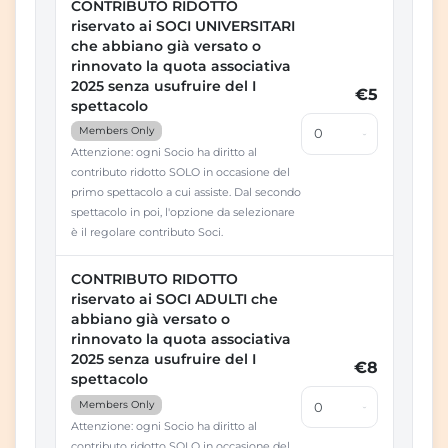
CONTRIBUTO RIDOTTO
riservato ai SOCI UNIVERSITARI
che abbiano già versato o
rinnovato la quota associativa
2025 senza usufruire del I
€5
spettacolo
Members Only
Attenzione: ogni Socio ha diritto al
contributo ridotto SOLO in occasione del
primo spettacolo a cui assiste. Dal secondo
spettacolo in poi, l'opzione da selezionare
è il regolare contributo Soci.
CONTRIBUTO RIDOTTO
riservato ai SOCI ADULTI che
abbiano già versato o
rinnovato la quota associativa
2025 senza usufruire del I
€8
spettacolo
Members Only
Attenzione: ogni Socio ha diritto al
contributo ridotto SOLO in occasione del