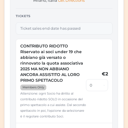
Milano, Italia
Get Directions
TICKETS
Ticket sales end date has passed
CONTRIBUTO RIDOTTO
Riservato ai soci under 19 che
abbiano già versato o
rinnovato la quota associativa
2025 MA NON ABBIANO
€2
ANCORA ASSISTITO AL LORO
PRIMO SPETTACOLO
Members Only
Attenzione: ogni Socio ha diritto al
contributo ridotto SOLO in occasione del
primo spettacolo a cui assiste. Dal secondo
spettacolo in poi, l'opzione da selezionare
è il regolare contributo Soci.